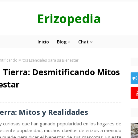
Erizopedia
Inicio
Blog
Chat
itificando Mitos Esenciales para su Bienestar
e Tierra: Desmitificando Mitos
estar
ierra: Mitos y Realidades
y curiosas que han ganado popularidad en los hogares de
reciente popularidad, muchos dueños de erizos a menudo
 puede perjudicar el bienestar de sus mascotas. En este