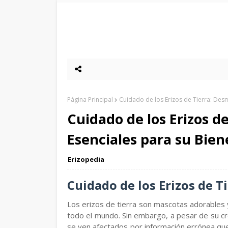
Página Principal
Cuidado de los Erizos de Tierra: Desm
Cuidado de los Erizos d
Esenciales para su Bien
Erizopedia
Cuidado de los Erizos de T
Los erizos de tierra son mascotas adorables 
todo el mundo. Sin embargo, a pesar de su c
se ven afectados por información errónea que