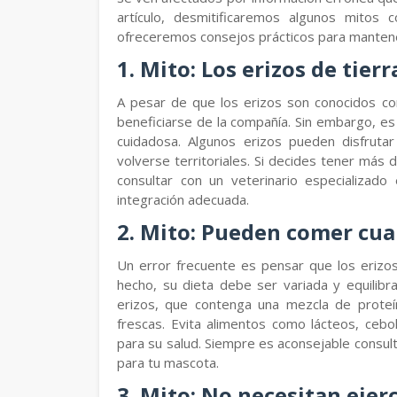
artículo, desmitificaremos algunos mitos
ofreceremos consejos prácticos para mantener 
1. Mito: Los erizos de tier
A pesar de que los erizos son conocidos com
beneficiarse de la compañía. Sin embargo, es
cuidadosa. Algunos erizos pueden disfruta
volverse territoriales. Si decides tener más 
consultar con un veterinario especializad
integración adecuada.
2. Mito: Pueden comer cua
Un error frecuente es pensar que los erizos
hecho, su dieta debe ser variada y equilibra
erizos, que contenga una mezcla de proteí
frescas. Evita alimentos como lácteos, cebo
para su salud. Siempre es aconsejable consul
para tu mascota.
3. Mito: No necesitan ejerc