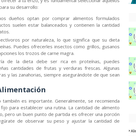
ofrecer a tu erizo, y es fundamental seleccionar aquellos
ara su desarrollo:
s dueños optan por comprar alimentos formulados
uctos suelen estar balanceados y contienen la cantidad
atos.
ctívoros por naturaleza, lo que significa que su dieta
teínas. Puedes ofrecerles insectos como grillos, gusanos
opciones los trozos de carne magra.
a de la dieta debe ser rica en proteínas, puedes
ñas cantidades de frutas y verduras frescas. Algunas
ras y las zanahorias, siempre asegurándote de que sean
Alimentación
izo también es importante. Generalmente, se recomienda
 fijo para establecer una rutina. La cantidad de alimento
o, pero un buen punto de partida es ofrecer una porción
gúrate de observar su peso y ajustar la cantidad de
Al