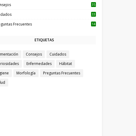
nsejos
35
idados
33
eguntas Frecuentes
14
ETIQUETAS
imentación
Consejos
Cuidados
riosidades
Enfermedades
Hábitat
giene
Morfología
Preguntas Frecuentes
lud