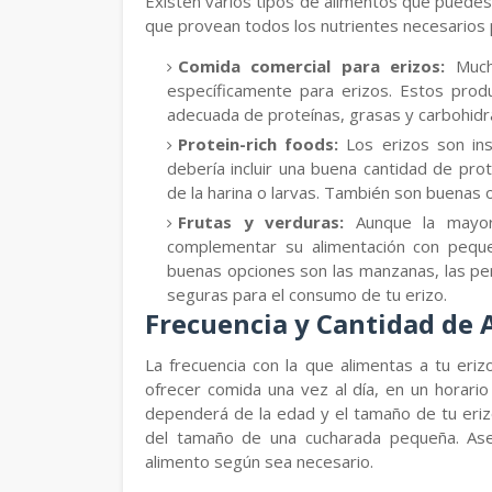
Existen varios tipos de alimentos que puedes 
que provean todos los nutrientes necesarios p
Comida comercial para erizos:
Mucho
específicamente para erizos. Estos prod
adecuada de proteínas, grasas y carbohidr
Protein-rich foods:
Los erizos son inse
debería incluir una buena cantidad de pro
de la harina o larvas. También son buenas 
Frutas y verduras:
Aunque la mayorí
complementar su alimentación con peque
buenas opciones son las manzanas, las pe
seguras para el consumo de tu erizo.
Frecuencia y Cantidad de 
La frecuencia con la que alimentas a tu er
ofrecer comida una vez al día, en un horario
dependerá de la edad y el tamaño de tu eriz
del tamaño de una cucharada pequeña. Ase
alimento según sea necesario.