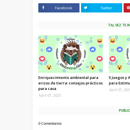
Facebook
Twitter
TAL VEZ TE 
Enriquecimiento ambiental para
5 Juegos y 
erizos de tierra: consejos prácticos
para Estimu
para casa
April 07, 20
April 07, 2025
PUBLI
0 Comentarios