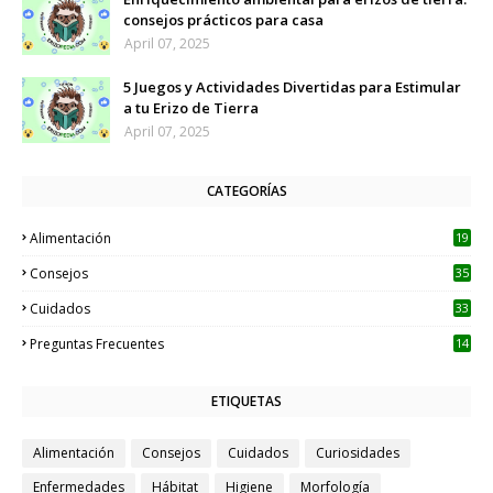
consejos prácticos para casa
April 07, 2025
5 Juegos y Actividades Divertidas para Estimular
a tu Erizo de Tierra
April 07, 2025
CATEGORÍAS
Alimentación
19
Consejos
35
Cuidados
33
Preguntas Frecuentes
14
ETIQUETAS
Alimentación
Consejos
Cuidados
Curiosidades
Enfermedades
Hábitat
Higiene
Morfología