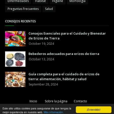
Enfermedades
Hábitat
Higiene
Morfología
Preguntas Frecuentes
Salud
CONSEJOS RECIENTES
Consejos Esenciales para el Cuidado y Bienestar
de Erizos de Tierra
October 19, 2024
Bebederos adecuados para erizos de tierra
October 13, 2024
Guía completa para el cuidado de erizos de
tierra: alimentación, hábitat y salud
September 28, 2024
Inicio
Sobre la página
Contacto
Este sitio utiliza cookies para asegurarse de que tengas la
Copyright ©
2026
Erizopedia
¡Entendido!
mejor experiencia en nuestra web.
Más información.