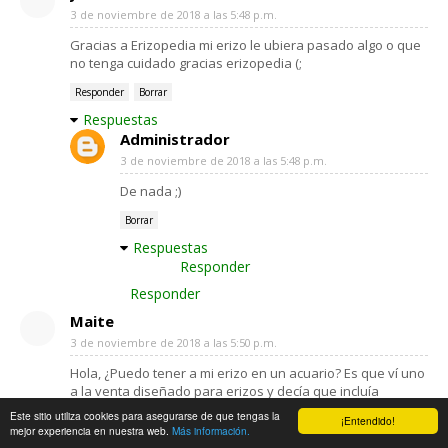
3 de noviembre de 2018 a las 5:48 p.m.
Gracias a Erizopedia mi erizo le ubiera pasado algo o que
no tenga cuidado gracias erizopedia (;
Responder
Borrar
Respuestas
Administrador
3 de noviembre de 2018 a las 5:48 p.m.
De nada ;)
Borrar
Respuestas
Responder
Responder
Maite
3 de noviembre de 2018 a las 5:50 p.m.
Hola, ¿Puedo tener a mi erizo en un acuario? Es que ví uno
a la venta diseñado para erizos y decía que incluía
ventilación adecuada además de lámparas de calor sin luz
Este sitio utiliza cookies para asegurarse de que tengas la
¡Entendido!
para erizos.
mejor experiencia en nuestra web.
Más información.