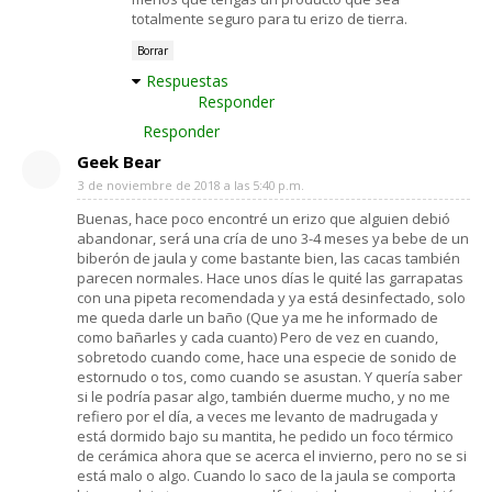
totalmente seguro para tu erizo de tierra.
Borrar
Respuestas
Responder
Responder
Geek Bear
3 de noviembre de 2018 a las 5:40 p.m.
Buenas, hace poco encontré un erizo que alguien debió
abandonar, será una cría de uno 3-4 meses ya bebe de un
biberón de jaula y come bastante bien, las cacas también
parecen normales. Hace unos días le quité las garrapatas
con una pipeta recomendada y ya está desinfectado, solo
me queda darle un baño (Que ya me he informado de
como bañarles y cada cuanto) Pero de vez en cuando,
sobretodo cuando come, hace una especie de sonido de
estornudo o tos, como cuando se asustan. Y quería saber
si le podría pasar algo, también duerme mucho, y no me
refiero por el día, a veces me levanto de madrugada y
está dormido bajo su mantita, he pedido un foco térmico
de cerámica ahora que se acerca el invierno, pero no se si
está malo o algo. Cuando lo saco de la jaula se comporta