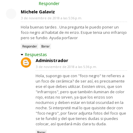
Responder
Michele Galaviz
3 de noviembre de 2018 a las 5:36 p.m.
Hola buenas tardes . Una pregunta le puedo poner un
foco negro al habitat de mi erizo. Esque tenia uno infrarojo
pero se fundio. Ayuda porfavor
Responder
Borrar
Respuestas
Administrador
3 de noviembre de 2018 a las 5:36 p.m.
Hola, supongo que con "foco negro" te refieres a
un foco de cerámica? de ser así, es precisamente
ese el que debes utilizar. Existen otros, que son
"infrarrojos", pero que también iluminan de color
rojo, estas no sirven, ya que los erizos son
nocturnos y deben estar en total oscuridad en la
noche. Si interpreté mal lo que quisiste decir con
"foco negro", por favor adjunta fotos del foco que
se te fundió y del que tienes dudas si puedes
colocar, así quedará más clara tu duda.
Borrar