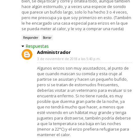
bien, se deja tocar y corre y olfatea todo, aunque también
hace algún estornudo, y a veces una especie de sonido
que parece un bufido largo, solo lo ha hecho 3 o 4 veces,
pero me preocupa ya que soy primerizo en esto. (También
le he encargado una casa especial para erizos en la que
se pueda meter al calor, y le voy a comprar una rueda)
Responder
Borrar
Respuestas
Administrador
3 de noviembre de 2018 a las 5:40 p.m.
Algunos erizos son muy asustadizos, al punto de
que cuando mascan su comida y esta cruje al
partirse se asustan y hacen un pequeño bufido,
pero si se tratan de estornudos frecuentes,
deberías visitar a un veterinario para evaluar si se
encuentra enfermo. Si no tiene rueda, es muy
posible que duerma gran parte de la noche, ya
que no tendrá mucho que hacer, a menos que
esté viviendo en un hábitat muy grande y tenga
juguetes para distraerse, también podría deberse
a que la temperatura sea baja en las noches
(menor a 22°C) y el erizo prefiera refugiarse para
mantener el calor.