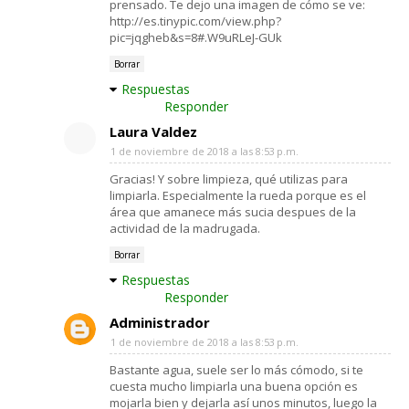
prensado. Te dejo una imagen de cómo se ve:
http://es.tinypic.com/view.php?
pic=jqgheb&s=8#.W9uRLeJ-GUk
Borrar
Respuestas
Responder
Laura Valdez
1 de noviembre de 2018 a las 8:53 p.m.
Gracias! Y sobre limpieza, qué utilizas para
limpiarla. Especialmente la rueda porque es el
área que amanece más sucia despues de la
actividad de la madrugada.
Borrar
Respuestas
Responder
Administrador
1 de noviembre de 2018 a las 8:53 p.m.
Bastante agua, suele ser lo más cómodo, si te
cuesta mucho limpiarla una buena opción es
mojarla bien y dejarla así unos minutos, luego la