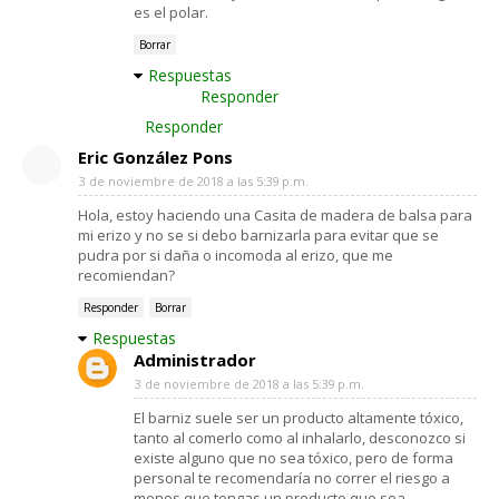
es el polar.
Borrar
Respuestas
Responder
Responder
Eric González Pons
3 de noviembre de 2018 a las 5:39 p.m.
Hola, estoy haciendo una Casita de madera de balsa para
mi erizo y no se si debo barnizarla para evitar que se
pudra por si daña o incomoda al erizo, que me
recomiendan?
Responder
Borrar
Respuestas
Administrador
3 de noviembre de 2018 a las 5:39 p.m.
El barniz suele ser un producto altamente tóxico,
tanto al comerlo como al inhalarlo, desconozco si
existe alguno que no sea tóxico, pero de forma
personal te recomendaría no correr el riesgo a
menos que tengas un producto que sea