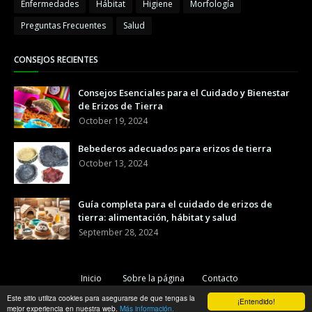
Enfermedades
Hábitat
Higiene
Morfología
Preguntas Frecuentes
Salud
CONSEJOS RECIENTES
Consejos Esenciales para el Cuidado y Bienestar
de Erizos de Tierra
October 19, 2024
Bebederos adecuados para erizos de tierra
October 13, 2024
Guía completa para el cuidado de erizos de
tierra: alimentación, hábitat y salud
September 28, 2024
Inicio
Sobre la página
Contacto
Este sitio utiliza cookies para asegurarse de que tengas la
Copyright ©
2026
Erizopedia
¡Entendido!
mejor experiencia en nuestra web.
Más información.