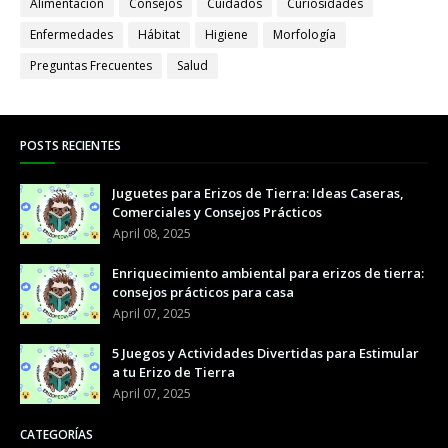
Alimentación
Consejos
Cuidados
Curiosidades
Enfermedades
Hábitat
Higiene
Morfología
Preguntas Frecuentes
Salud
POSTS RECIENTES
Juguetes para Erizos de Tierra: Ideas Caseras,
Comerciales y Consejos Prácticos
April 08, 2025
Enriquecimiento ambiental para erizos de tierra:
consejos prácticos para casa
April 07, 2025
5 Juegos y Actividades Divertidas para Estimular
a tu Erizo de Tierra
April 07, 2025
CATEGORÍAS