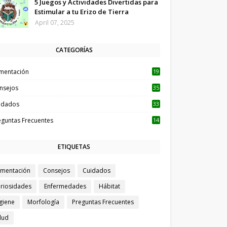
5 Juegos y Actividades Divertidas para
Estimular a tu Erizo de Tierra
April 07, 2025
CATEGORÍAS
imentación
19
nsejos
35
idados
33
eguntas Frecuentes
14
ETIQUETAS
imentación
Consejos
Cuidados
riosidades
Enfermedades
Hábitat
giene
Morfología
Preguntas Frecuentes
lud