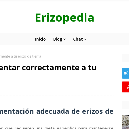
Erizopedia
Inicio
Blog
Chat
mente a tu erizo de tierra
mentar correctamente a tu
imentación adecuada de erizos de
tes que requieren una dieta específica para mantenerse