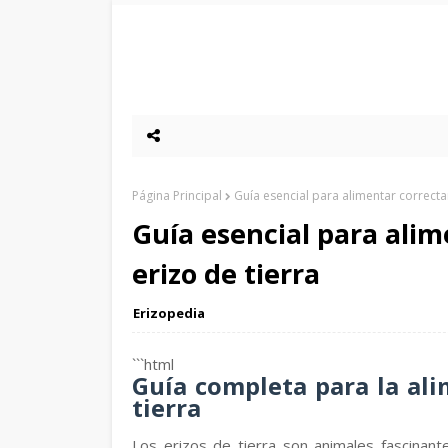
Página Principal
Guía esencial para alimentar correcta
Guía esencial para ali
erizo de tierra
Erizopedia
```html
Guía completa para la al
tierra
Los erizos de tierra son animales fascinan