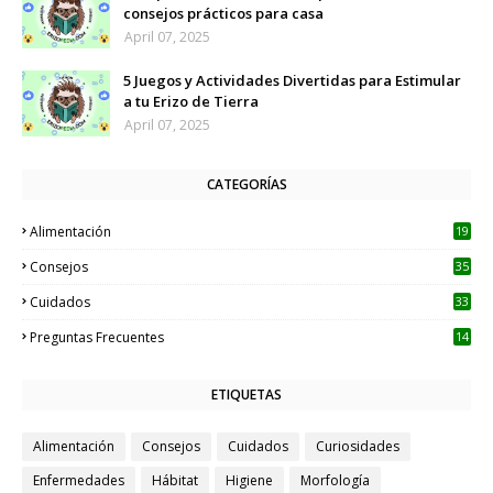
consejos prácticos para casa
April 07, 2025
5 Juegos y Actividades Divertidas para Estimular
a tu Erizo de Tierra
April 07, 2025
CATEGORÍAS
Alimentación
19
Consejos
35
Cuidados
33
Preguntas Frecuentes
14
ETIQUETAS
Alimentación
Consejos
Cuidados
Curiosidades
Enfermedades
Hábitat
Higiene
Morfología