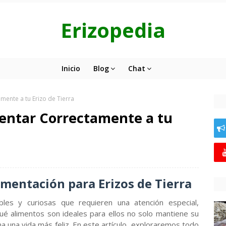
Erizopedia
Inicio
Blog
Chat
mente a tu Erizo de Tierra
mentar Correctamente a tu
imentación para Erizos de Tierra
les y curiosas que requieren una atención especial,
ué alimentos son ideales para ellos no solo mantiene su
a una vida más feliz. En este artículo, exploraremos todo