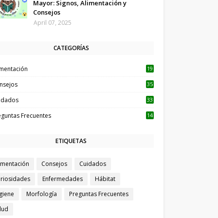
Mayor: Signos, Alimentación y
Consejos
April 07, 2025
CATEGORÍAS
imentación
19
nsejos
35
idados
33
eguntas Frecuentes
14
ETIQUETAS
imentación
Consejos
Cuidados
riosidades
Enfermedades
Hábitat
giene
Morfología
Preguntas Frecuentes
lud