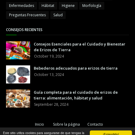
Enfermedades
Hábitat
Higiene
Morfología
Preguntas Frecuentes
Salud
CONSEJOS RECIENTES
Consejos Esenciales para el Cuidado y Bienestar
de Erizos de Tierra
October 19, 2024
Bebederos adecuados para erizos de tierra
October 13, 2024
Guía completa para el cuidado de erizos de
tierra: alimentación, hábitat y salud
September 28, 2024
Inicio
Sobre la página
Contacto
Este sitio utiliza cookies para asegurarse de que tengas la
Copyright ©
2026
Erizopedia
¡Entendido!