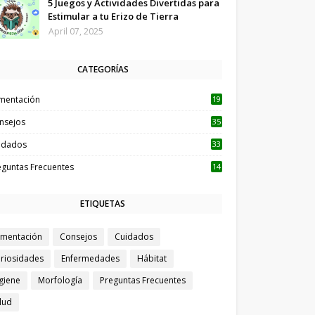
5 Juegos y Actividades Divertidas para
Estimular a tu Erizo de Tierra
April 07, 2025
CATEGORÍAS
imentación
19
nsejos
35
idados
33
eguntas Frecuentes
14
ETIQUETAS
imentación
Consejos
Cuidados
riosidades
Enfermedades
Hábitat
giene
Morfología
Preguntas Frecuentes
lud