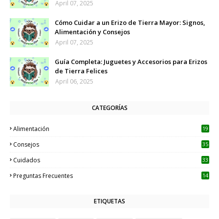
April 07, 2025
Cómo Cuidar a un Erizo de Tierra Mayor: Signos,
Alimentación y Consejos
April 07, 2025
Guía Completa: Juguetes y Accesorios para Erizos
de Tierra Felices
April 06, 2025
CATEGORÍAS
Alimentación
19
Consejos
35
Cuidados
33
Preguntas Frecuentes
14
ETIQUETAS