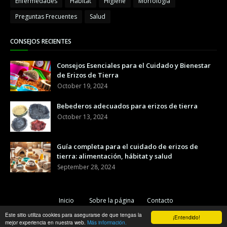
Enfermedades
Hábitat
Higiene
Morfología
Preguntas Frecuentes
Salud
CONSEJOS RECIENTES
Consejos Esenciales para el Cuidado y Bienestar
de Erizos de Tierra
October 19, 2024
Bebederos adecuados para erizos de tierra
October 13, 2024
Guía completa para el cuidado de erizos de
tierra: alimentación, hábitat y salud
September 28, 2024
Inicio
Sobre la página
Contacto
Este sitio utiliza cookies para asegurarse de que tengas la
Copyright ©
2026
Erizopedia
¡Entendido!
mejor experiencia en nuestra web.
Más información.