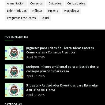
Alimentación
Consejos
Cuidados
Curiosidades
Enfermedades
Hábitat
Higiene
Morfología
Preguntas Frecuentes
Salud
POSTS RECIENTES
Juguetes para Erizos de Tierra: Ideas Caseras,
Comerciales y Consejos Prácticos
April 08, 2025
Enriquecimiento ambiental para erizos de tierra:
consejos prácticos para casa
April 07, 2025
5 Juegos y Actividades Divertidas para Estimular
a tu Erizo de Tierra
April 07, 2025
CATEGORÍAS