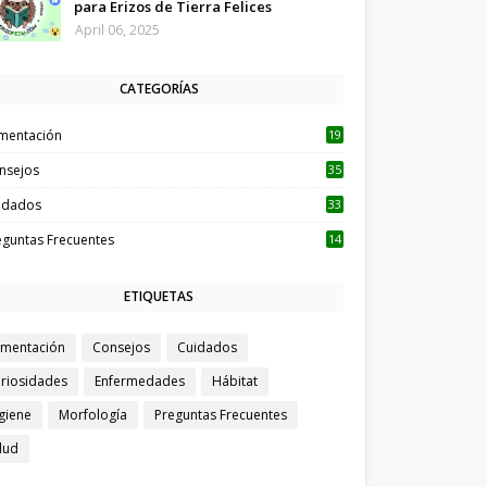
para Erizos de Tierra Felices
April 06, 2025
CATEGORÍAS
imentación
19
nsejos
35
idados
33
eguntas Frecuentes
14
ETIQUETAS
imentación
Consejos
Cuidados
riosidades
Enfermedades
Hábitat
giene
Morfología
Preguntas Frecuentes
lud