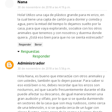
Nana
30 de noviembre de 2018 a las 4:19 p.m.
Hola! Utilizo una caja de plástico grande para mi erizo, en
la cual tiene una cajita de cartón para dormir y comida y
agua, pero la mitad del tiempo lo dejamos suelto por la
casa, para que vaya explorando, socialice con los otros
animales que tenemos y con nosotros y duerma donde
quiera. ¿Está eso bien para que no se sienta estresado?
Responder
Borrar
Respuestas
Responder
Administrador
30 de noviembre de 2018 a las 5:56 p.m.
Hola Nana, es bueno que interactúe con otros animales y
con ustedes, también que lo dejen pasear. Para saber si
eso está bien o no, debes recordar que los erizos son
nocturnos, así que sacarlo frecuentemente durante el día
puede afectar su descanso, de igual manera tienen una
gran audición y olfato, por lo que si se queda durmiendo
en sectores de la casa que son muy ruidosos, como cerca
de una televisión, o si se queda cerca de un lugar con
olores fuertes, como cerca de la cocina o lugares donde